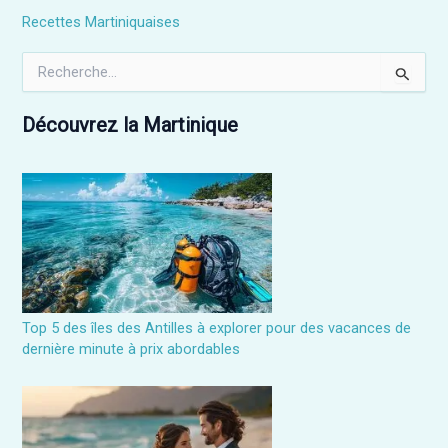
Recettes Martiniquaises
R
e
c
h
Découvrez la Martinique
e
r
c
h
e
r
:
Top 5 des îles des Antilles à explorer pour des vacances de
dernière minute à prix abordables