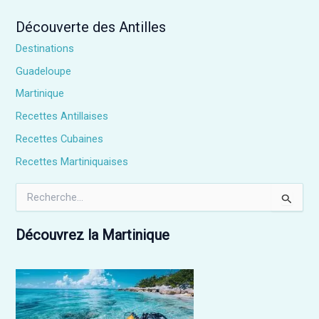
Découverte des Antilles
Destinations
Guadeloupe
Martinique
Recettes Antillaises
Recettes Cubaines
Recettes Martiniquaises
R
e
c
h
Découvrez la Martinique
e
r
c
h
e
r