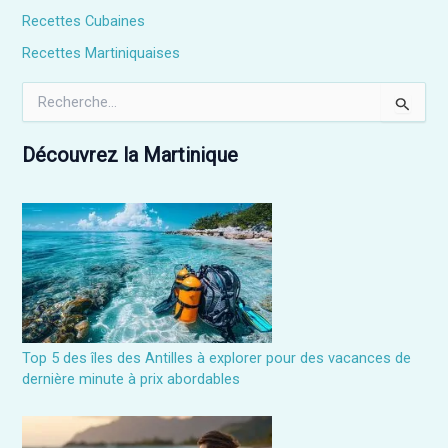
Recettes Cubaines
Recettes Martiniquaises
R
e
c
h
Découvrez la Martinique
e
r
c
h
e
r
:
Top 5 des îles des Antilles à explorer pour des vacances de
dernière minute à prix abordables