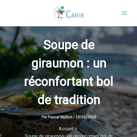
Aller
au
contenu
Soupe de
giraumon : un
réconfortant bol
de tradition
Par
Pascal Mylitus
/
23/02/2024
Accueil
Soupe de giraumon : un réconfortant bol de