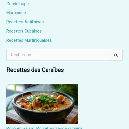
Guadeloupe
Martinique
Recettes Antillaises
Recettes Cubaines
Recettes Martiniquaises
R
e
c
h
Recettes des Caraïbes
e
r
c
h
e
r
:
Pollo en Salsa : Poulet en sauce cubaine