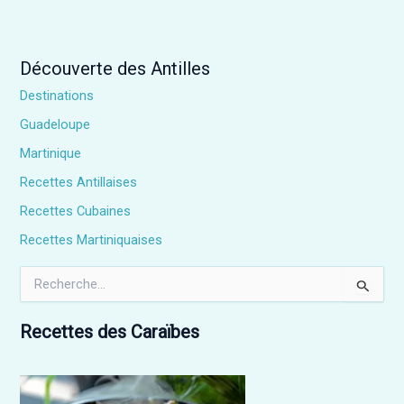
Découverte des Antilles
Destinations
Guadeloupe
Martinique
Recettes Antillaises
Recettes Cubaines
Recettes Martiniquaises
R
e
c
h
Recettes des Caraïbes
e
r
c
h