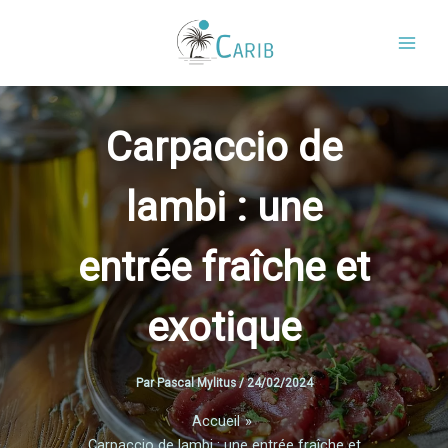
Aller
au
contenu
Carpaccio de
lambi : une
entrée fraîche et
exotique
Par
Pascal Mylitus
/
24/02/2024
Accueil
Carpaccio de lambi : une entrée fraîche et