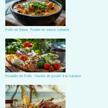
e
r
:
Pollo en Salsa : Poulet en sauce cubaine
Picadillo de Pollo : Hachis de poulet à la cubaine