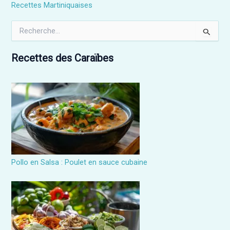
Recettes Martiniquaises
R
e
c
h
Recettes des Caraïbes
e
r
c
h
e
r
:
Pollo en Salsa : Poulet en sauce cubaine