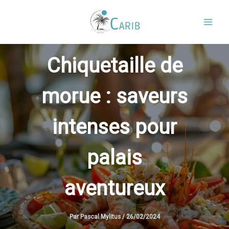
Aller
au
contenu
Chiquetaille de
morue : saveurs
intenses pour
palais
aventureux
Par
Pascal Mylitus
/
26/02/2024