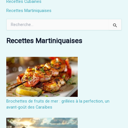
Recettes Cubaines
Recettes Martiniquaises
R
e
c
h
Recettes Martiniquaises
e
r
c
h
e
r
:
Brochettes de fruits de mer : grillées à la perfection, un
avant-goût des Caraïbes