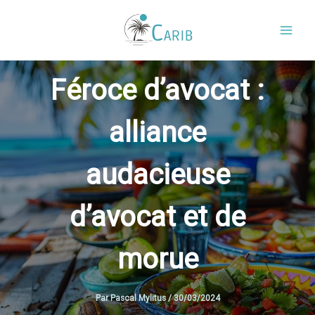
Aller
au
contenu
Féroce d’avocat :
alliance
audacieuse
d’avocat et de
morue
Par
Pascal Mylitus
/
30/03/2024